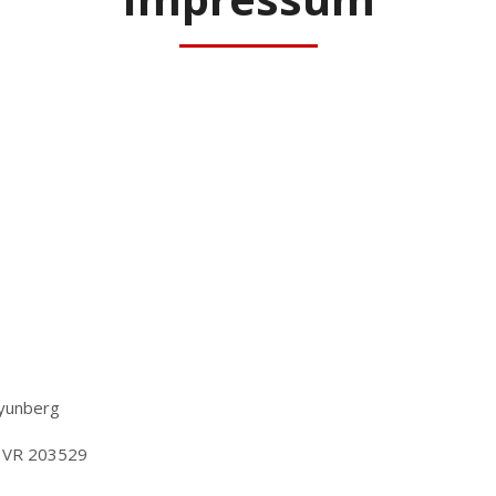
ryunberg
r VR 203529